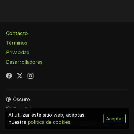
Contacto
Términos
Privacidad
Desarrolladores
Facebook
X
Instagram
Oscuro
Español
Al utilizar este sitio web, aceptas
Aceptar
nuestra
política de cookies
.
© 2026 Cibergenios. Todos los derechos reservados.